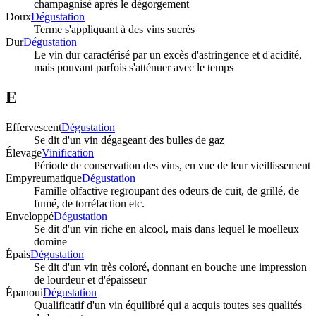
champagnisé après le dégorgement
Doux
Dégustation
Terme s'appliquant à des vins sucrés
Dur
Dégustation
Le vin dur caractérisé par un excès d'astringence et d'acidité,
mais pouvant parfois s'atténuer avec le temps
E
Effervescent
Dégustation
Se dit d'un vin dégageant des bulles de gaz
Élevage
Vinification
Période de conservation des vins, en vue de leur vieillissement
Empyreumatique
Dégustation
Famille olfactive regroupant des odeurs de cuit, de grillé, de
fumé, de torréfaction etc.
Enveloppé
Dégustation
Se dit d'un vin riche en alcool, mais dans lequel le moelleux
domine
Épais
Dégustation
Se dit d'un vin très coloré, donnant en bouche une impression
de lourdeur et d'épaisseur
Épanoui
Dégustation
Qualificatif d'un vin équilibré qui a acquis toutes ses qualités