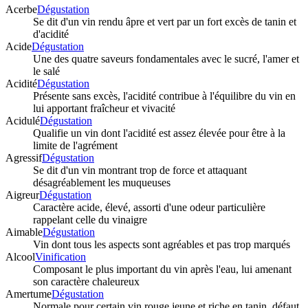
Acerbe
Dégustation
Se dit d'un vin rendu âpre et vert par un fort excès de tanin et
d'acidité
Acide
Dégustation
Une des quatre saveurs fondamentales avec le sucré, l'amer et
le salé
Acidité
Dégustation
Présente sans excès, l'acidité contribue à l'équilibre du vin en
lui apportant fraîcheur et vivacité
Acidulé
Dégustation
Qualifie un vin dont l'acidité est assez élevée pour être à la
limite de l'agrément
Agressif
Dégustation
Se dit d'un vin montrant trop de force et attaquant
désagréablement les muqueuses
Aigreur
Dégustation
Caractère acide, élevé, assorti d'une odeur particulière
rappelant celle du vinaigre
Aimable
Dégustation
Vin dont tous les aspects sont agréables et pas trop marqués
Alcool
Vinification
Composant le plus important du vin après l'eau, lui amenant
son caractère chaleureux
Amertume
Dégustation
Normale pour certain vin rouge jeune et riche en tanin, défaut