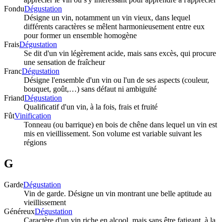
Fondu
Dégustation
Désigne un vin, notamment un vin vieux, dans lequel
différents caractères se mêlent harmonieusement entre eux
pour former un ensemble homogène
Frais
Dégustation
Se dit d'un vin légèrement acide, mais sans excès, qui procure
une sensation de fraîcheur
Franc
Dégustation
Désigne l'ensemble d'un vin ou l'un de ses aspects (couleur,
bouquet, goût,…) sans défaut ni ambiguïté
Friand
Dégustation
Qualificatif d'un vin, à la fois, frais et fruité
Fût
Vinification
Tonneau (ou barrique) en bois de chêne dans lequel un vin est
mis en vieillissement. Son volume est variable suivant les
régions
G
Garde
Dégustation
Vin de garde. Désigne un vin montrant une belle aptitude au
vieillissement
Généreux
Dégustation
Caractère d'un vin riche en alcool, mais sans être fatigant, à la