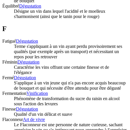
de bouquet
Équilibré
Dégustation
Désigne un vin dans lequel l'acidité et le moelleux
s'harmonisent (ainsi que le tanin pour le rouge)
F
Fatigué
Dégustation
Terme s'appliquant à un vin ayant perdu provisoirement ses
qualités (par exemple après un transport) et nécessitant un
repos pour les retrouver
Féminin
Dégustation
Caractérise les vins offrant une certaine finesse et de
l'élégance
Fermé
Dégustation
S'applique à un vin jeune qui n'a pas encore acquis beaucoup
de bouquet et qui nécessite d'être attendu pour être dégusté
Fermentation
Vinification
Phénomène de transformation du sucre du raisin en alcool
sous l'action des levures
Finesse
Dégustation
Qualité d'un vin délicat et suave
Flaconneur
Art de vivre
Le Flaconneur est une personne de nature curieuse, sachant
apprécier le vin ou s'y intéressant pour apprendre à l'apprécier