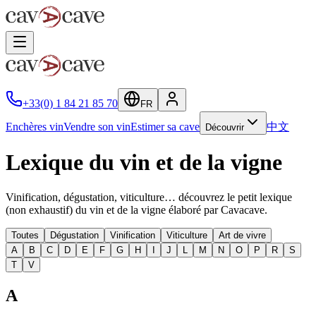
+33(0) 1 84 21 85 70
FR
Enchères vin
Vendre son vin
Estimer sa cave
中文
Découvrir
Lexique du vin et de la vigne
Vinification, dégustation, viticulture… découvrez le petit lexique
(non exhaustif) du vin et de la vigne élaboré par Cavacave.
Toutes
Dégustation
Vinification
Viticulture
Art de vivre
A
B
C
D
E
F
G
H
I
J
L
M
N
O
P
R
S
T
V
A