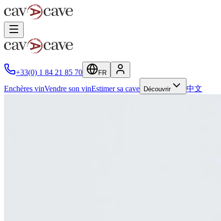
+33(0) 1 84 21 85 70
FR
Enchères vin
Vendre son vin
Estimer sa cave
中文
Découvrir